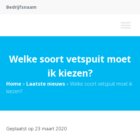
Bedrijfsnaam
Welke soort vetspuit moet
ik kiezen?
Home
»
Laatste nieuws
»
Welke soort vetspuit moet ik
kiezen?
Geplaatst op
23 maart 2020