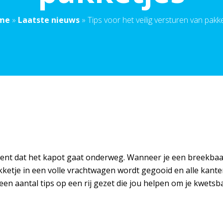
me
»
Laatste nieuws
»
Tips voor het veilig versturen van pakk
nt dat het kapot gaat onderweg. Wanneer je een breekbaar i
 pakketje in een volle vrachtwagen wordt gegooid en alle kant
en aantal tips op een rij gezet die jou helpen om je kwets