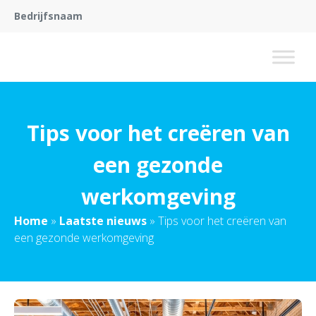
Bedrijfsnaam
Tips voor het creëren van
een gezonde
werkomgeving
Home
»
Laatste nieuws
»
Tips voor het creëren van
een gezonde werkomgeving