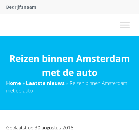
Bedrijfsnaam
Reizen binnen Amsterdam
met de auto
Home
»
Laatste nieuws
»
Reizen binnen Amsterdam
met de auto
Geplaatst op
30 augustus 2018