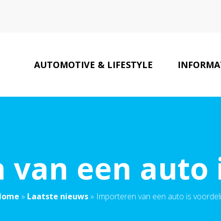
AUTOMOTIVE & LIFESTYLE
INFORMAT
 van een auto i
Home
»
Laatste nieuws
»
Importeren van een auto is voordel