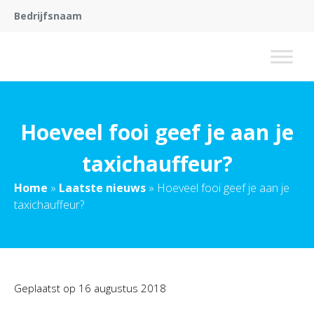
Bedrijfsnaam
Hoeveel fooi geef je aan je
taxichauffeur?
Home
»
Laatste nieuws
»
Hoeveel fooi geef je aan je
taxichauffeur?
Geplaatst op
16 augustus 2018